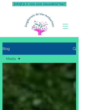
Schrijf je in voor onze nieuwsbrief hier!
Blog
Media
All Posts
Media
Nieuwtjes