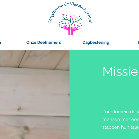
m
Onze Deelnemers
Dagbesteding
Missie
Zorgdomein de V
mensen met een 
stappen hun tale