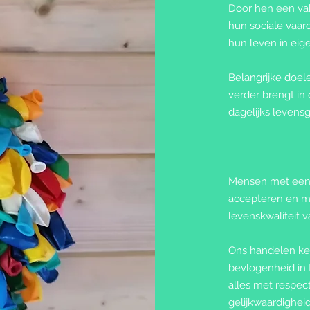
Door hen een vak
hun sociale vaa
hun leven in eige
Belangrijke doele
verder brengt in
dagelijks levens
Mensen met een b
accepteren en mo
levenskwaliteit 
Ons handelen ke
bevlogenheid in 
alles met respec
gelijkwaardigheid