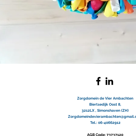
Zorgdomein de Vier Ambachten
Biertsedijk Oost 8,
3212LX ,
Simonshaven (ZH)
Zorgdomeindevierambachten@gmail.
Tel.: 06-40662912
AGB Code: 73737120