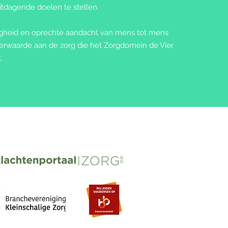
tdagende doelen te stellen.
igheid en oprechte aandacht van mens tot mens
erwaarde aan de zorg die het Zorgdomein de Vier
t.