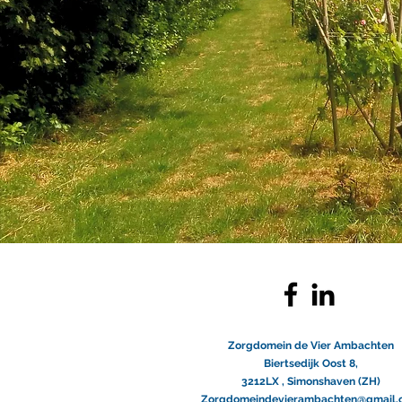
Zorgdomein de Vier Ambachten
Biertsedijk Oost 8,
3212LX ,
Simonshaven (ZH)
Zorgdomeindevierambachten@gmail.