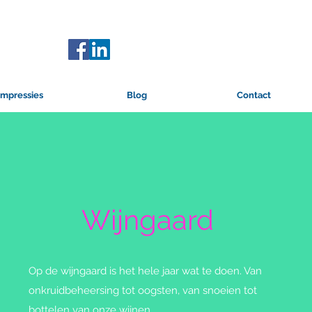
Impressies
Blog
Contact
Wijngaard
Op de wijngaard is het hele jaar wat te doen. Van
onkruidbeheersing tot oogsten, van snoeien tot
bottelen van onze wijnen.