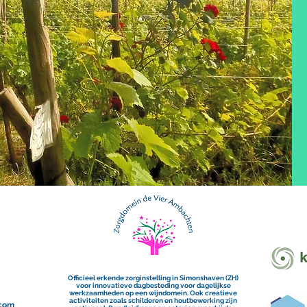
Officieel erkende zorginstelling in Simonshaven (ZH)
voor innovatieve dagbesteding voor dagelijkse
werkzaamheden op een wijndomein. Ook creatieve
activiteiten zoals schilderen en houtbewerking zijn
com